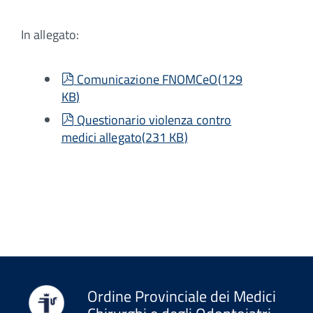
In allegato:
pdf
Comunicazione FNOMCeO
(
129
KB
)
pdf
Questionario violenza contro
medici allegato
(
231 KB
)
Ordine Provinciale dei Medici