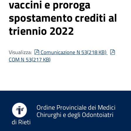
vaccini e proroga
spostamento crediti al
triennio 2022
pdf
pdf
Visualizza:
Comunicazione N 53
(
218 KB
)
COM N 53
(
217 KB
)
Ordine Provinciale dei Medici
Chirurghi e degli Odontoiatri
di Rieti