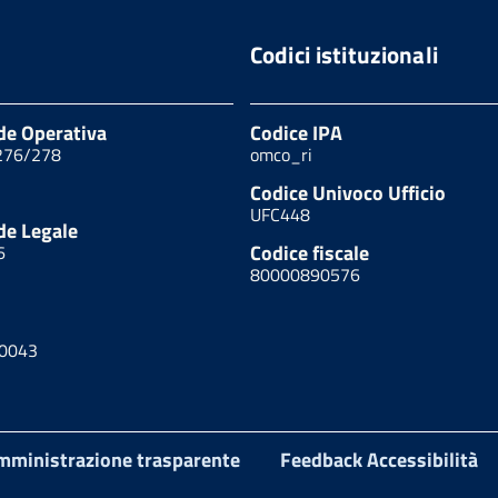
Codici istituzionali
ede Operativa
Codice IPA
 276/278
omco_ri
Codice Univoco Ufficio
UFC448
de Legale
Codice fiscale
6
80000890576
00043
mministrazione trasparente
Feedback Accessibilità