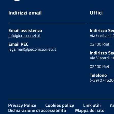
Indirizzi email
Uffici
Email assistenza
Indirizzo S
info@omceorieti.it
Via Garibaldi
Email PEC
02100 Rieti
legalmail@pec.omceorieti.it
Indirizzo Se
Via Viscardi 1
02100 Rieti
Telefono
(+39) 07462
Privacy Policy
Cookies policy
Link utili
A
Dichiarazione di accessibilità
Mappa del sito