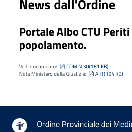
News dall'Ordine
Portale Albo CTU Periti
popolamento.
pdf
Vedi documento:
COM N 30
(
161 KB
)
pdf
Nota Ministero della Giustizia:
All1
(
194 KB
)
Ordine Provinciale dei Medici