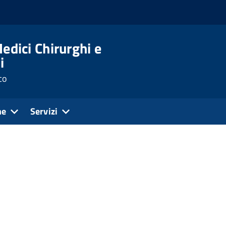
edici Chirurghi e
i
co
ne
Servizi