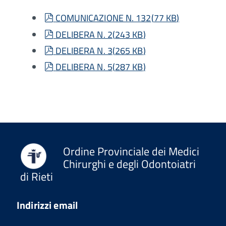
pdf
COMUNICAZIONE N. 132
(
77 KB
)
pdf
DELIBERA N. 2
(
243 KB
)
pdf
DELIBERA N. 3
(
265 KB
)
pdf
DELIBERA N. 5
(
287 KB
)
Ordine Provinciale dei Medici
Chirurghi e degli Odontoiatri
di Rieti
Indirizzi email