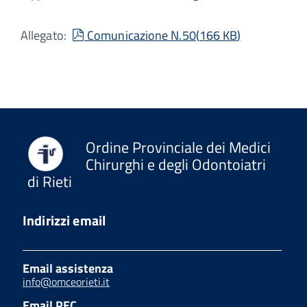
pdf
Allegato:
Comunicazione N.50
(
166 KB
)
Ordine Provinciale dei Medici
Chirurghi e degli Odontoiatri
di Rieti
Indirizzi email
Email assistenza
info@omceorieti.it
Email PEC